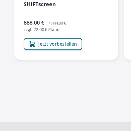
SHIFTscreen
sonderangebot
888,00 €
1.444,00 €
zzgl. 22,00 € Pfand
Jetzt vorbestellen