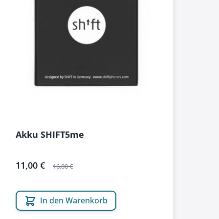
Akku SHIFT5me
sonderangebot
11,00 €
16,00 €
In den Warenkorb