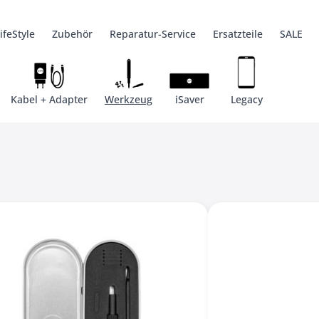
ifeStyle
Zubehör
Reparatur-Service
Ersatzteile
SALE
6 Pro
ys
Ersatzteile
Kabel + Adapter
SHIFT5me
Hüllen
Hüllen
Zubehör
SHIFTbook 1
Zubehör
Werkzeug
Ersatzteile
Ersatzteile
SHIFTsound
iSaver
Legacy