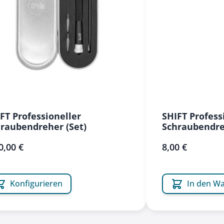
FT Professioneller
SHIFT Profess
raubendreher (Set)
Schraubendr
0,00 €
8,00 €
Konfigurieren
In den W