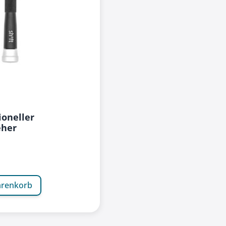
ioneller
eher
arenkorb