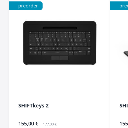
preorder
pre
SHIFTkeys 2
SHI
sonderangebot
155,00 €
sonde
155
177,00 €