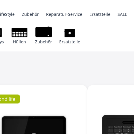
ifeStyle
Zubehör
Reparatur-Service
Ersatzteile
SALE
6 Pro
ys
Ersatzteile
Kabel + Adapter
SHIFT5me
Hüllen
Hüllen
Zubehör
SHIFTbook 1
Zubehör
Werkzeug
Ersatzteile
Ersatzteile
SHIFTsound
iSaver
Legacy
nd life