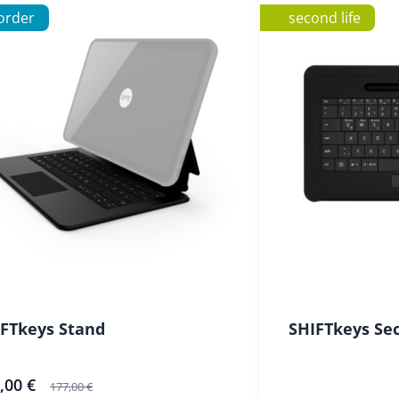
order
second life
FTkeys Stand
SHIFTkeys Sec
rangebot
,00 €
177,00 €