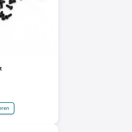
t
eren