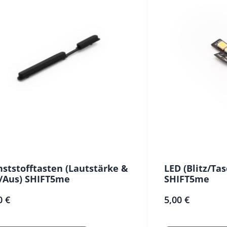
ststofftasten (Lautstärke &
LED (Blitz/T
/Aus) SHIFT5me
SHIFT5me
0 €
5,00 €