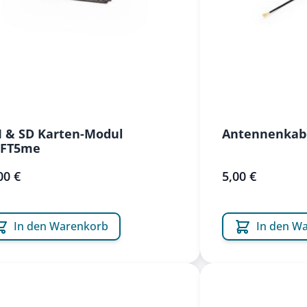
 & SD Karten-Modul
Antennenkab
IFT5me
00 €
5,00 €
In den Warenkorb
In den W