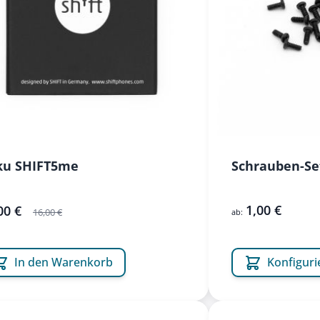
ku SHIFT5me
Schrauben-Se
1,00 €
rangebot
00 €
16,00 €
ab:
In den Warenkorb
Konfiguri