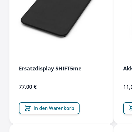
Ersatzdisplay SHIFT5me
Ak
77,00 €
sonde
11,
In den Warenkorb