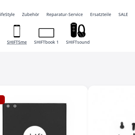
ifeStyle
Zubehör
Reparatur-Service
Ersatzteile
SALE
6 Pro
ys
Ersatzteile
Kabel + Adapter
SHIFT5me
Hüllen
Hüllen
Zubehör
SHIFTbook 1
Zubehör
Werkzeug
Ersatzteile
Ersatzteile
SHIFTsound
iSaver
Legacy