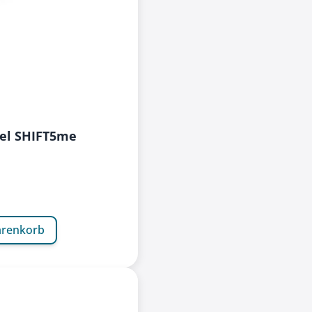
el SHIFT5me
arenkorb