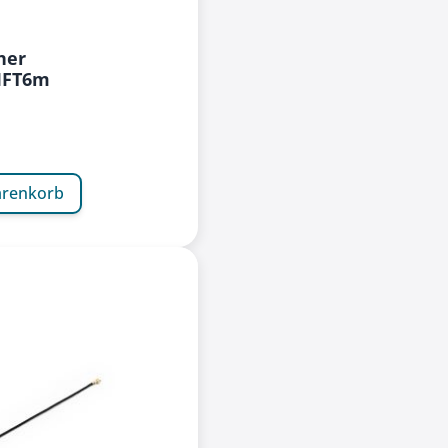
her
IFT6m
arenkorb