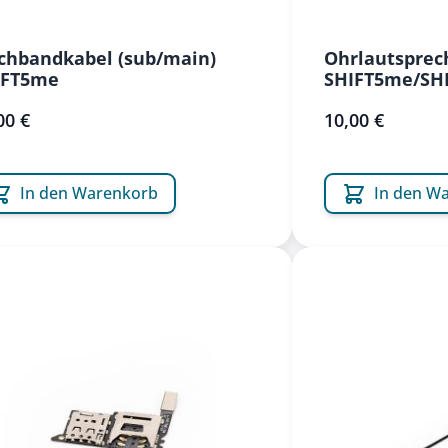
chbandkabel (sub/main)
Ohrlautsprec
IFT5me
SHIFT5me/SH
00 €
10,00 €
In den Warenkorb
In den W