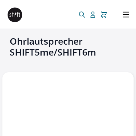
Direkt zum Inhalt
Ohrlautsprecher
SHIFT5me/SHIFT6m