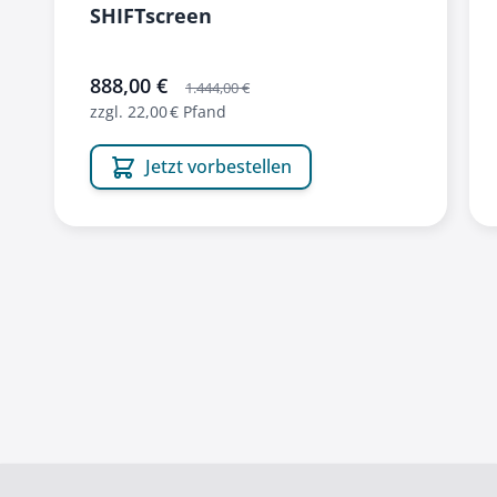
SHIFTscreen
sonderangebot
888,00 €
1.444,00 €
zzgl. 22,00 € Pfand
Jetzt vorbestellen