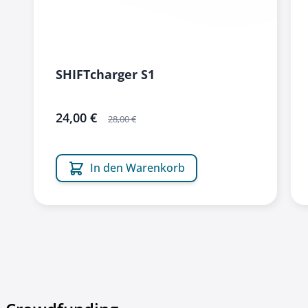
SHIFTcharger S1
sonderangebot
24,00 €
28,00 €
In den Warenkorb