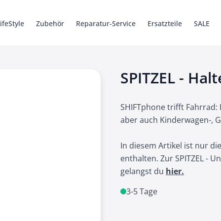
ifeStyle
Zubehör
Reparatur-Service
Ersatzteile
SALE
6 Pro
ys
Ersatzteile
Kabel + Adapter
SHIFT5me
Hüllen
Hüllen
Zubehör
SHIFTbook 1
Zubehör
Werkzeug
Ersatzteile
Ersatzteile
SHIFTsound
iSaver
Legacy
SPITZEL - Hal
SHIFTphone trifft Fahrrad:
aber auch Kinderwagen-, G
In diesem Artikel ist nur d
enthalten. Zur SPITZEL - U
gelangst du
hier.
3-5 Tage