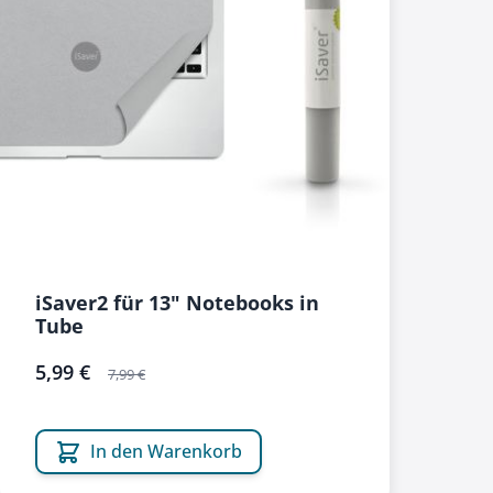
iSaver2 für 13" Notebooks in
Tube
sonderangebot
5,99 €
7,99 €
In den Warenkorb