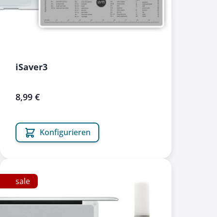
iSaver3
8,99 €
Konfigurieren
sale