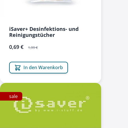
iSaver+ Desinfektions- und
Reinigungstücher
sonderangebot
0,69 €
1,99 €
In den Warenkorb
sale