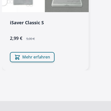
iSaver Classic S
sonderangebot
2,99 €
5,00 €
Mehr erfahren