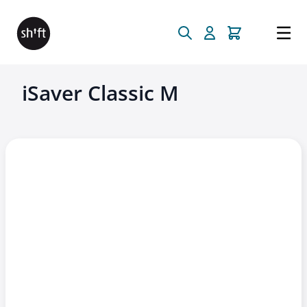
Direkt zum Inhalt
iSaver Classic M