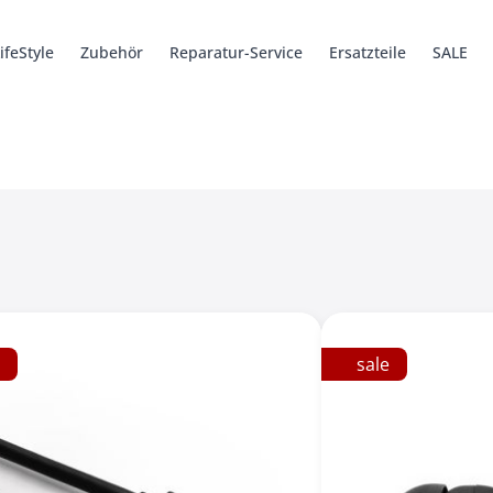
ifeStyle
Zubehör
Reparatur-Service
Ersatzteile
SALE
6 Pro
ys
Ersatzteile
Kabel + Adapter
SHIFT5me
Hüllen
Hüllen
Zubehör
SHIFTbook 1
Zubehör
Werkzeug
Ersatzteile
Ersatzteile
SHIFTsound
iSaver
Legacy
sale