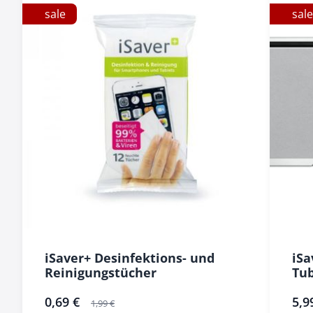
sale
sale
iSaver+ Desinfektions- und
iSa
Reinigungstücher
Tu
sonderangebot
0,69 €
sonde
5,9
1,99 €