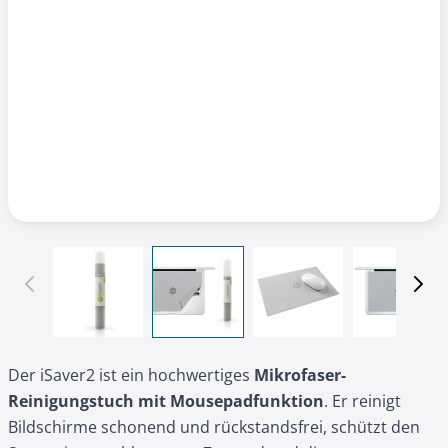
View larger image
View larger image
View larger image
View l
Der iSaver2 ist ein hochwertiges
Mikrofaser-
Reinigungstuch mit Mousepadfunktion
. Er reinigt
Bildschirme schonend und rückstandsfrei, schützt den