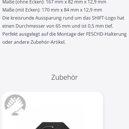
Maße (ohne Ecken): 167 mm x 82 mm x 12,9 mm
Maße (mit Ecken): 170 mm x 84 mm x 12,9 mm
Die kreisrunde Aussparung rund um das SHIFT-Logo hat
einen Durchmesser von 65 mm und ist 0,5 mm tief.
Perfekt ausgelegt auf die Montage der
FESCHD-Halterung
oder andere Zubehör-Artikel.
Zubehör
Navigating through the elements of the carousel is possible
Press to skip carousel