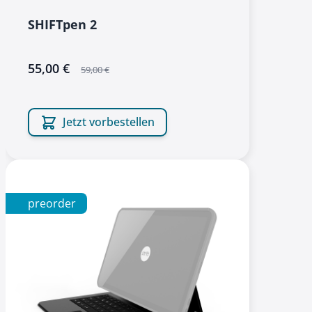
SHIFTpen 2
sonderangebot
55,00 €
59,00 €
Jetzt vorbestellen
preorder