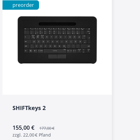
preorder
SHIFTkeys 2
sonderangebot
155,00 €
177,00 €
zzgl. 22,00 € Pfand