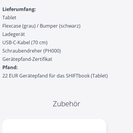
Lieferumfang:
Tablet
Flexcase (grau) / Bumper (schwarz)
Ladegerät
USB-C-Kabel (70 cm)
Schraubendreher (PH000)
Gerätepfand-Zertifikat
Pfand:
22 EUR
Gerätepfand
für das SHIFTbook (Tablet)
Zubehör
Navigating through the elements of the carousel is possible
Press to skip carousel