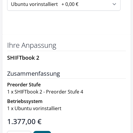
Ihre Anpassung
SHIFTbook 2
Zusammenfassung
Preorder Stufe
1
x
SHIFTbook 2 - Preorder Stufe 4
Betriebssystem
1
x
Ubuntu vorinstalliert
Final product price
1.377,00 €