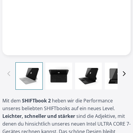
View larger image
View larger image
View larger image
View l
Mit dem
SHIFTbook 2
heben wir die Performance
unseres beliebten SHIFTbooks auf ein neues Level.
Leichter, schneller und stärker
sind die Adjektive, mit
denen du hinsichtlich unseres neuen Intel ULTRA CORE 7-
Gerätes rechnen kannst. Das schöne Design bleibt