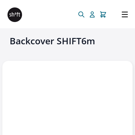
Direkt zum Inhalt
Backcover SHIFT6m