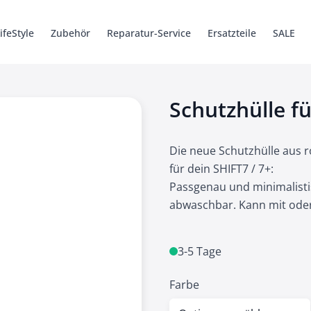
ifeStyle
Zubehör
Reparatur-Service
Ersatzteile
SALE
6 Pro
ys
Ersatzteile
Kabel + Adapter
SHIFT5me
Hüllen
Hüllen
Zubehör
SHIFTbook 1
Zubehör
Werkzeug
Ersatzteile
Ersatzteile
SHIFTsound
iSaver
Legacy
Schutzhülle f
Die neue Schutzhülle aus 
für dein SHIFT7 / 7+:
Passgenau und minimalisti
abwaschbar. Kann mit od
3-5 Tage
Farbe