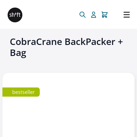
Direkt zum Inhalt
CobraCrane BackPacker +
Bag
bestseller