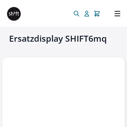
Direkt zum Inhalt
Ersatzdisplay SHIFT6mq