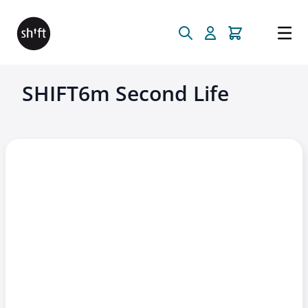
Direkt zum Inhalt
SHIFT6m Second Life