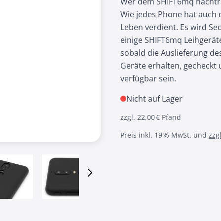
Wer dem SHIFT6mq nachtrau
Wie jedes Phone hat auch 
Leben verdient. Es wird Se
einige SHIFT6mq Leihgerät
sobald die Auslieferung des
Geräte erhalten, gecheckt 
verfügbar sein.
Nicht auf Lager
zzgl. 22,00 € Pfand
Preis inkl. 19 % MwSt. und
zzg
 image
View larger image
View larger image
View larger image
View larger i