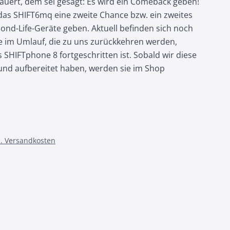
ert, dem sei gesagt: Es wird ein Comeback geben!
das SHIFT6mq eine zweite Chance bzw. ein zweites
cond-Life-Geräte geben. Aktuell befinden sich noch
e im Umlauf, die zu uns zurückkehren werden,
 SHIFTphone 8 fortgeschritten ist. Sobald wir diese
und aufbereitet haben, werden sie im Shop
l. Versandkosten
mage
View larger image
View larger image
View larger image
View larger ima