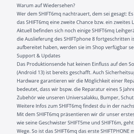
Warum auf Wiedersehen?
Wer dem SHIFT6mq nachtrauert, dem sei gesagt: Es
das SHIFT6mq eine zweite Chance bzw. ein zweites L
Aktuell befinden sich noch einige SHIFT6mq Leihger
die Auslieferung des SHIFTphone 8 fortgeschritten i
aufbereitet haben, werden sie im Shop verfügbar se
Support & Updates
Das Produktionsende hat keinen Einfluss auf den S
(Android 13) ist bereits geschafft. Auch Sicherheits
Hardware garantieren wir die Möglichkeit einer Rep
bedeutet, dass wir bspw. die Reparatur eines 5 Jah
Zubehör wie unseren Universalakku, Bumper, Schutzh
Weitere Infos zum SHIFT6mq findest du in der nac
Mit dem SHIFT6mq präsentieren wir dir unser ers
wie seine Geschwister SHIFT5me und SHIFT6m, geht 
Wege. So ist das SHIFT6mq das erste SHIFTPHONE 