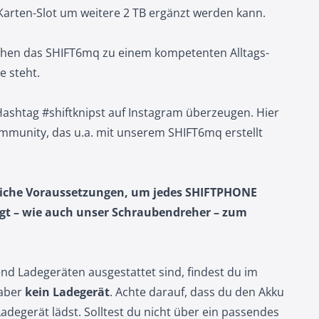
Karten-Slot um weitere 2 TB ergänzt werden kann.
chen das SHIFT6mq zu einem kompetenten Alltags-
e steht.
 Hashtag
#shiftknipst
auf Instagram überzeugen. Hier
Community, das u.a. mit unserem SHIFT6mq erstellt
liche Voraussetzungen, um jedes SHIFTPHONE
gt – wie auch unser Schraubendreher – zum
end Ladegeräten ausgestattet sind, findest du im
 aber
kein Ladegerät
. Achte darauf, dass du den Akku
egerät lädst. Solltest du nicht über ein passendes