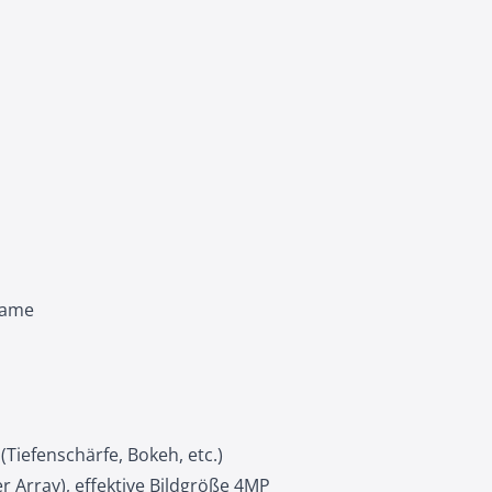
rame
iefenschärfe, Bokeh, etc.)
r Array), effektive Bildgröße 4MP