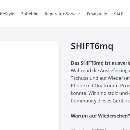
ifeStyle
Zubehör
Reparatur-Service
Ersatzteile
SALE
6 Pro
ys
Ersatzteile
Kabel + Adapter
SHIFT5me
Hüllen
Hüllen
Zubehör
SHIFTbook 1
Zubehör
Werkzeug
Ersatzteile
Ersatzteile
SHIFTsound
iSaver
Legacy
SHIFT6mq
Das SHIFT6mq ist ausverk
Während die Auslieferung d
Tschüss und auf Wiederse
Phone mit Qualcomm-Proze
konnte. Wir sind stolz un
Community dieses Gerät re
Warum auf Wiedersehen