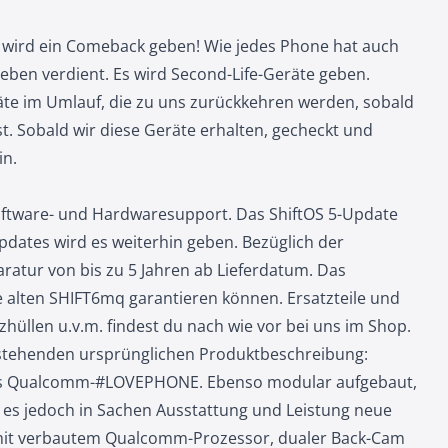
 wird ein Comeback geben! Wie jedes Phone hat auch
eben verdient. Es wird Second-Life-Geräte geben.
äte im Umlauf, die zu uns zurückkehren werden, sobald
st. Sobald wir diese Geräte erhalten, gecheckt und
in.
oftware- und Hardwaresupport. Das ShiftOS 5-Update
updates wird es weiterhin geben. Bezüglich der
aratur von bis zu 5 Jahren ab Lieferdatum. Das
re alten SHIFT6mq garantieren können. Ersatzteile und
üllen u.v.m. findest du nach wie vor bei uns im Shop.
hstehenden ursprünglichen Produktbeschreibung:
tes Qualcomm-#LOVEPHONE. Ebenso modular aufgebaut,
es jedoch in Sachen Ausstattung und Leistung neue
mit verbautem Qualcomm-Prozessor, dualer Back-Cam