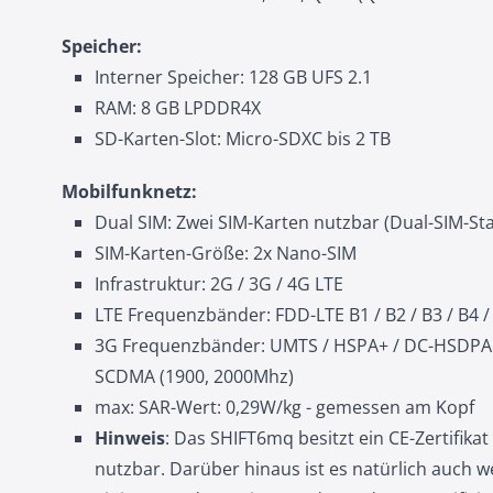
Speicher:
Interner Speicher: 128 GB UFS 2.1
RAM: 8 GB LPDDR4X
SD-Karten-Slot: Micro-SDXC bis 2 TB
Mobilfunknetz:
Dual SIM: Zwei SIM-Karten nutzbar (Dual-SIM-St
SIM-Karten-Größe: 2x Nano-SIM
Infrastruktur: 2G / 3G / 4G LTE
LTE Frequenzbänder: FDD-LTE B1 / B2 / B3 / B4 /
3G Frequenzbänder: UMTS / HSPA+ / DC-HSDPA: B
SCDMA (1900, 2000Mhz)
max: SAR-Wert: 0,29W/kg - gemessen am Kopf
Hinweis
: Das SHIFT6mq besitzt ein CE-Zertifik
nutzbar. Darüber hinaus ist es natürlich auch we