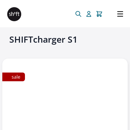
Direkt zum Inhalt
SHIFTcharger S1
sale