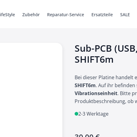
ifeStyle
Zubehör
Reparatur-Service
Ersatzteile
SALE
6 Pro
ys
Ersatzteile
Kabel + Adapter
SHIFT5me
Hüllen
Hüllen
Zubehör
SHIFTbook 1
Zubehör
Werkzeug
Ersatzteile
Ersatzteile
SHIFTsound
iSaver
Legacy
Sub-PCB (USB,
SHIFT6m
Bei dieser Platine handelt
SHIFT6m
. Auf ihr befinden
Vibrationseinheit
. Bitte 
Produktbeschreibung, ob wir
2-3 Werktage
30,00 €