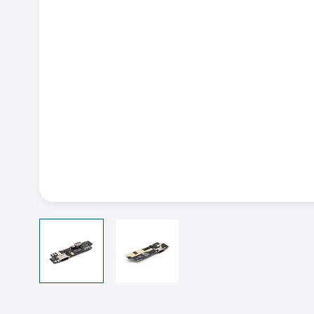
View larger image
View larger image