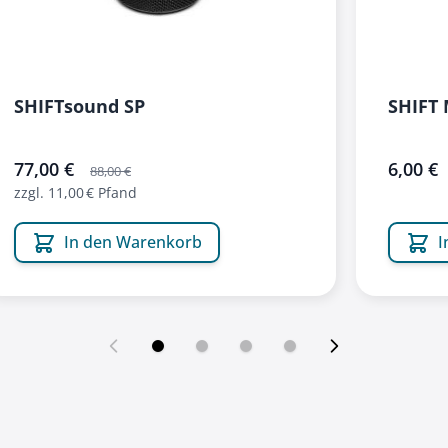
SHIFTsound SP
SHIFT 
sonderangebot
77,00 €
sonderang
6,00 €
88,00 €
zzgl. 11,00 € Pfand
In den Warenkorb
I