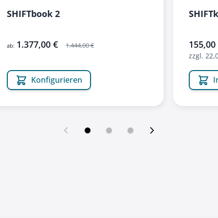
SHIFTbook 2
SHIFTk
1.377,00 €
sonderang
155,00
1.444,00 €
ab:
zzgl. 22,
Konfigurieren
I