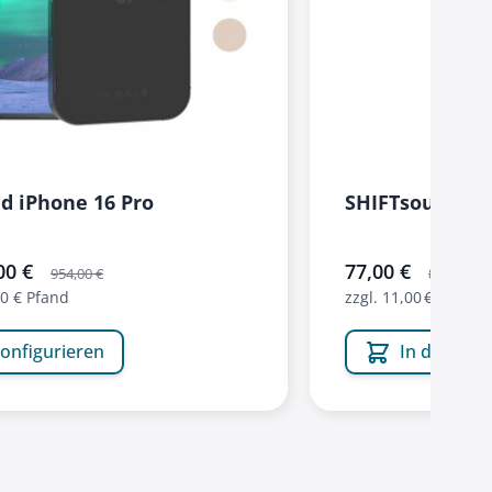
d iPhone 16 Pro
SHIFTsound SP
00 €
sonderangebot
77,00 €
954,00 €
88,00 €
00 € Pfand
zzgl. 11,00 € Pfand
onfigurieren
In den Wa