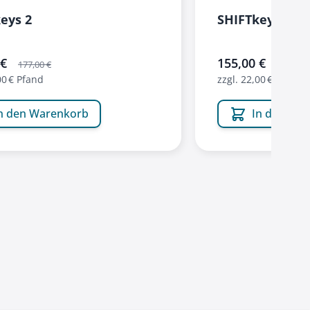
eys 2
SHIFTkeys Sta
ebot
 €
sonderangebot
155,00 €
177,00 €
177,00 €
00 € Pfand
zzgl. 22,00 € Pfand
n den Warenkorb
In den Wa