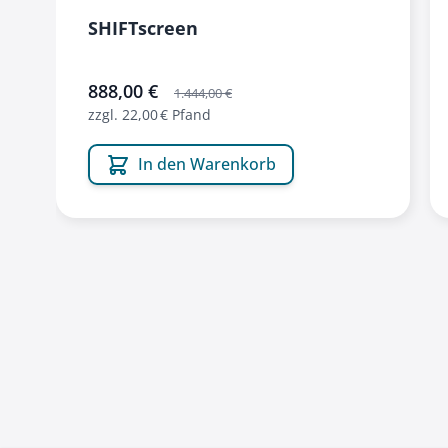
SHIFTscreen
sonderangebot
888,00 €
1.444,00 €
zzgl. 22,00 € Pfand
In den Warenkorb