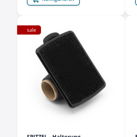
sale
SPITZEL - Halterung