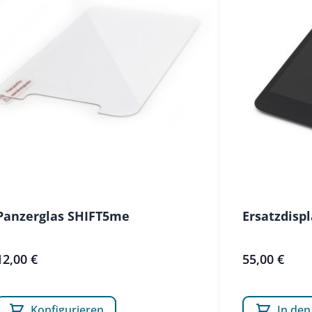
Panzerglas SHIFT5me
Ersatzdisp
12,00 €
55,00 €
Konfigurieren
In de