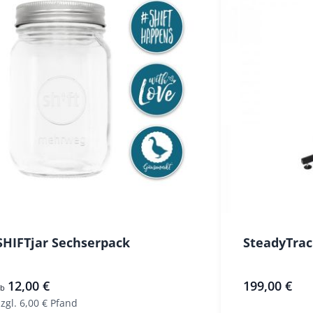
SHIFTjar Sechserpack
SteadyTrac
12,00 €
199,00 €
ab
zzgl. 6,00 € Pfand