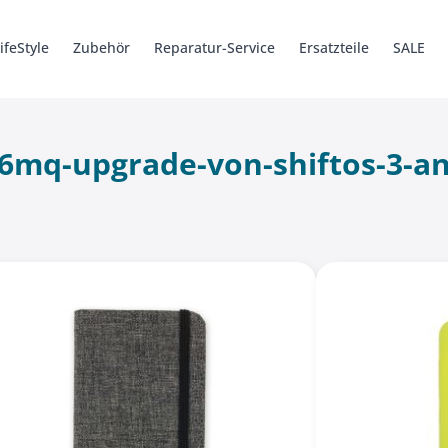
ifeStyle
Zubehör
Reparatur-Service
Ersatzteile
SALE
6 Pro
ys
Ersatzteile
Kabel + Adapter
SHIFT5me
Hüllen
Hüllen
Zubehör
SHIFTbook 1
Zubehör
Werkzeug
Ersatzteile
Ersatzteile
SHIFTsound
iSaver
Legacy
t6mq-upgrade-von-shiftos-3-an