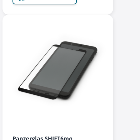
Panzerglas SHIFT6mq