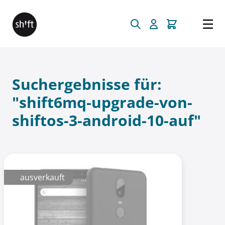
Direkt zum Inhalt
Suchergebnisse für:
"shift6mq-upgrade-von-
shiftos-3-android-10-auf"
ausverkauft