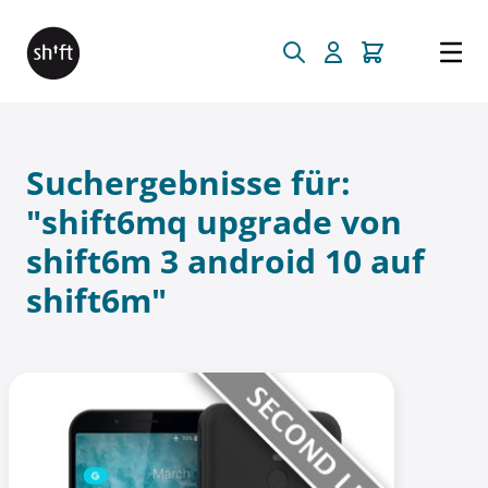
Direkt zum Inhalt
Suchergebnisse für:
"shift6mq upgrade von
shift6m 3 android 10 auf
shift6m"